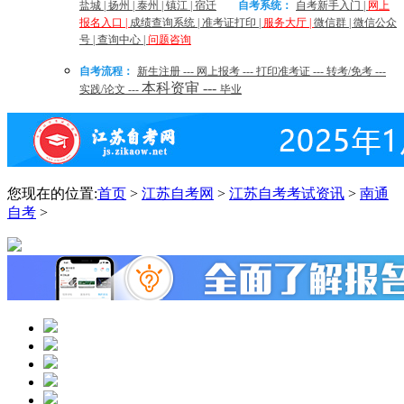
盐城
|
扬州
|
泰州
|
镇江
|
宿迁
自考系统：
自考新手入门
|
网上
报名入口
|
成绩查询系统
|
准考证打印
|
服务大厅
|
微信群
|
微信公众
号
|
查询中心
|
问题咨询
自考流程：
新生注册
---
网上报考
---
打印准考证
---
转考/免考
---
本科资审
---
实践/论文
---
毕业
您现在的位置:
首页
>
江苏自考网
>
江苏自考考试资讯
>
南通
自考
>