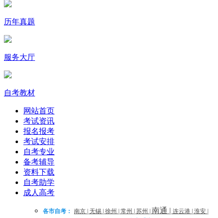
历年真题
服务大厅
自考教材
网站首页
考试资讯
报名报考
考试安排
自考专业
备考辅导
资料下载
自考助学
成人高考
南通
|
各市自考：
南京
|
无锡
|
徐州
|
常州
|
苏州
|
连云港
|
淮安
|