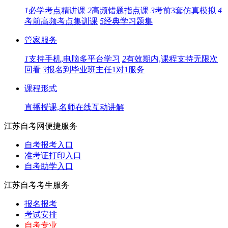
1
必学考点精讲课
2
高频错题指点课
3
考前3套仿真模拟
4
考前高频考点集训课
5
经典学习题集
管家服务
1
支持手机,电脑多平台学习
2
有效期内,课程支持无限次
回看
3
报名到毕业班主任1对1服务
课程形式
直播授课,名师在线互动讲解
江苏自考网便捷服务
自考报考入口
准考证打印入口
自考助学入口
江苏自考考生服务
报名报考
考试安排
自考专业