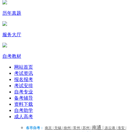
历年真题
服务大厅
自考教材
网站首页
考试资讯
报名报考
考试安排
自考专业
备考辅导
资料下载
自考助学
成人高考
南通
|
各市自考：
南京
|
无锡
|
徐州
|
常州
|
苏州
|
连云港
|
淮安
|