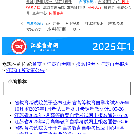
盐城
|
扬州
|
泰州
|
镇江
|
宿迁
自考系统：
自考新手入门
|
网上
报名入口
|
成绩查询系统
|
准考证打印
|
服务大厅
|
微信群
|
微信公众
号
|
查询中心
|
问题咨询
自考流程：
新生注册
---
网上报考
---
打印准考证
---
转考/免考
---
本科资审
---
实践/论文
---
毕业
您现在的位置:
首页
>
江苏自考网
>
报名报考
>
江苏自考报名
>
江苏自考政策公告
>
小编推荐
省教育考试院关于公布江苏省高等教育自学考试2026年
10月 和2027年1月考试日程及开考课程教材计...
05-26
江苏省2026年7月高等教育自学考试网上报名通告
05-26
江苏省2026年4月高等教育自学考试网上报名通告
03-06
省教育考试院关于开考高等教育自学考试应用心理学